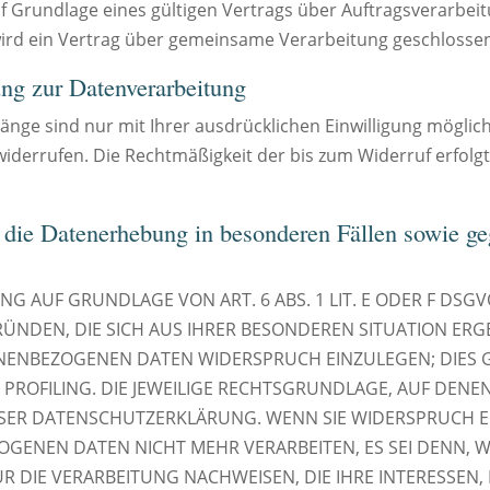
Grundlage eines gültigen Vertrags über Auftragsverarbeitun
rd ein Vertrag über gemeinsame Verarbeitung geschlossen
ung zur Datenverarbeitung
nge sind nur mit Ihrer ausdrücklichen Einwilligung möglich
t widerrufen. Die Rechtmäßigkeit der bis zum Widerruf erfol
 die Datenerhebung in besonderen Fällen sowie ge
 AUF GRUNDLAGE VON ART. 6 ABS. 1 LIT. E ODER F DSGV
GRÜNDEN, DIE SICH AUS IHRER BESONDEREN SITUATION ERG
ENBEZOGENEN DATEN WIDERSPRUCH EINZULEGEN; DIES GI
ROFILING. DIE JEWEILIGE RECHTSGRUNDLAGE, AUF DENE
ESER DATENSCHUTZERKLÄRUNG. WENN SIE WIDERSPRUCH E
GENEN DATEN NICHT MEHR VERARBEITEN, ES SEI DENN, 
DIE VERARBEITUNG NACHWEISEN, DIE IHRE INTERESSEN, 